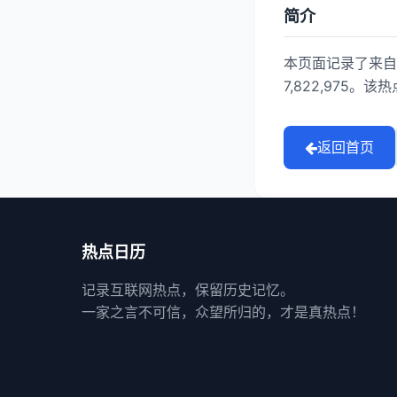
简介
本页面记录了来自
7,822,975。该
返回首页
热点日历
记录互联网热点，保留历史记忆。
一家之言不可信，众望所归的，才是真热点！