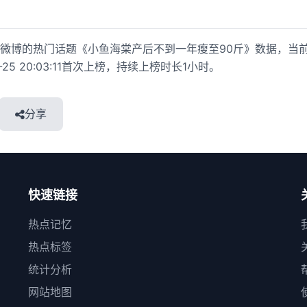
微博的热门话题《小鱼海棠产后不到一年瘦至90斤》数据，当
1-25 20:03:11首次上榜，持续上榜时长1小时。
分享
快速链接
热点记忆
热点标签
统计分析
网站地图