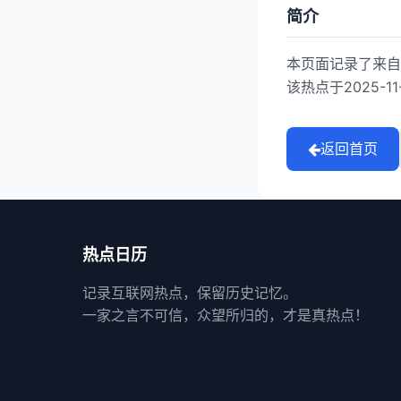
简介
本页面记录了来自
该热点于2025-1
返回首页
热点日历
记录互联网热点，保留历史记忆。
一家之言不可信，众望所归的，才是真热点！