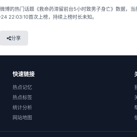
微博的热门话题《救命药滞留前台5小时致男子身亡》数据，当
1-24 22:03:10首次上榜，持续上榜时长未知。
分享
快速链接
热点记忆
热点标签
统计分析
网站地图