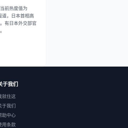
当前热度值为
日媒报道，日本首相高
谈。有日本外交部官
。
关于我们
我就住这
关于我们
帮助中心
使用条款