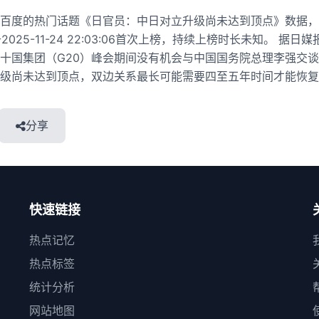
百度的热门话题《日官员：中日对立升级尚未达到顶点》数据，
于2025-11-24 22:03:06首次上榜，持续上榜时长未知。 据
十国集团（G20）峰会期间没有机会与中国国务院总理李强交
级尚未达到顶点，双边关系最长可能需要四至五年时间才能恢复
分享
快速链接
热点记忆
热点标签
统计分析
网站地图