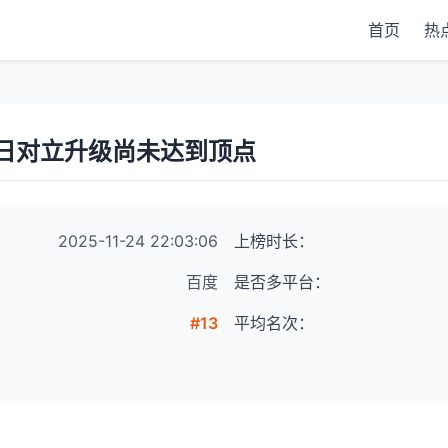
首页
热
日对立升级尚未达到顶点
2025-11-24 22:03:06
上榜时长：
百度
是否多平台：
#13
平均名次：