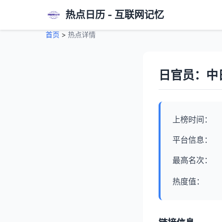
热点日历 - 互联网记忆
首页
>
热点详情
日官员：中
上榜时间：
平台信息：
最高名次：
热度值：