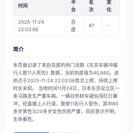
平
名
变
时间
台
次
化
2025-11-24
百
#7
-
22:03:06
度
简介
本页面记录了来自百度的热门话题《东京车辆冲撞
行人致11人死伤》数据，当前热度值为40,660。该
热点于2025-11-24 22:03:06首次上榜，持续上榜
时长未知。 当地时间11月24日，日本东京足立区一
条马路发生严重车祸。一辆白色轿车疑似闯红灯暴
冲，径直撞上人行道，致使11名行人受伤，其中80
多岁男性与20多岁女性伤势严重，目前意识不明、
生命垂危。