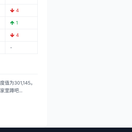
4
1
4
-
为301,145。
家里蹲吧...