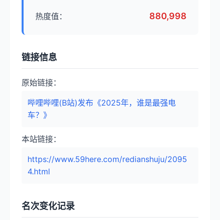
880,998
热度值：
链接信息
原始链接：
哔哩哔哩(B站)发布《2025年，谁是最强电
车？》
本站链接：
https://www.59here.com/redianshuju/2095
4.html
名次变化记录