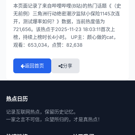
本页面记录了来自哔哩哔哩(B站)的热门话题《（史
无前例）三角洲行动绝密潮汐监狱小保险1145次连
开，测试爆率如何？》数据，当前热度值为
721,656。该热点于2025-11-23 18:03:11首次上
榜，持续上榜时长4小时。 UP主：颜心做的cat，
观看：653,034，点赞：82,638
返回首页
分享
热点日历
记录互联网热点，保留历史记忆。
一家之言不可信，众望所归的，才是真热点！