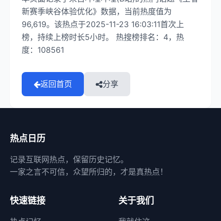
新赛季峡谷体验优化》数据，当前热度值为
96,619。该热点于2025-11-23 16:03:11首次上
榜，持续上榜时长5小时。 热搜榜排名：4，热
度：108561
返回首页
分享
热点日历
记录互联网热点，保留历史记忆。
一家之言不可信，众望所归的，才是真热点！
快速链接
关于我们