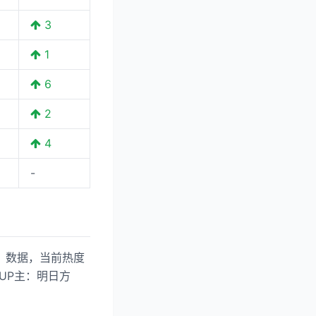
3
1
6
2
4
-
pe》数据，当前热度
。 UP主：明日方