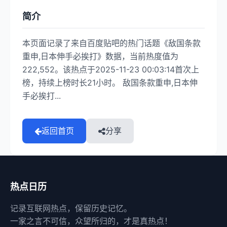
简介
本页面记录了来自百度贴吧的热门话题《敌国条款
重申,日本伸手必挨打》数据，当前热度值为
222,552。该热点于2025-11-23 00:03:14首次上
榜，持续上榜时长21小时。 敌国条款重申,日本伸
手必挨打...
返回首页
分享
热点日历
记录互联网热点，保留历史记忆。
一家之言不可信，众望所归的，才是真热点！