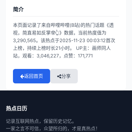
简介
本页面记录了来自哔哩哔哩(B站)的热门话题《透
视，简直易如反掌🤓👆》数据，当前热度值为
3,290,565。该热点于2025-11-23 00:03:12首次
上榜，持续上榜时长21小时。 UP主：画师同人
站，观看：3,046,227，点赞：171,771
返回首页
分享
热点日历
记录互联网热点，保留历史记忆。
一家之言不可信，众望所归的，才是真热点！