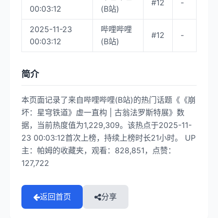
#12
-
00:03:12
(B站)
2025-11-23
哔哩哔哩
#12
-
00:03:12
(B站)
简介
本页面记录了来自哔哩哔哩(B站)的热门话题《《崩
坏：星穹铁道》虚一直构 | 古翁法罗斯特展》数
据，当前热度值为1,229,309。该热点于2025-11-
23 00:03:12首次上榜，持续上榜时长21小时。 UP
主：帕姆的收藏夹，观看：828,851，点赞：
127,722
返回首页
分享