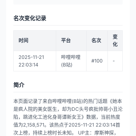
名次变化记录
变
时间
平台
名次
化
2025-11-21
哔哩哔哩
#100
-
22:03:14
(B站)
简介
本页面记录了来自哔哩哔哩(B站)的热门话题《她本
是疯人院的美女医生，却为DC头号疯批帅哥小丑沦
陷，跳进化工池化身哥谭新女王》数据，当前热度
值为2,158,571。该热点于2025-11-21 22:03:14首
次上榜，持续上榜时长未知。 UP主：摩斯神探，