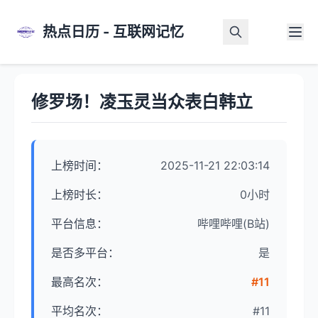
热点日历 - 互联网记忆
首页
>
热点详情
修罗场！凌玉灵当众表白韩立
上榜时间：
2025-11-21 22:03:14
上榜时长：
0小时
平台信息：
哔哩哔哩(B站)
是否多平台：
是
最高名次：
#11
平均名次：
#11