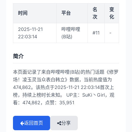
名
变
时间
平台
次
化
2025-11-21
哔哩哔哩
#11
-
22:03:14
(B站)
简介
本页面记录了来自哔哩哔哩(B站)的热门话题《修罗
场！凌玉灵当众表白韩立》数据，当前热度值为
474,862。该热点于2025-11-21 22:03:14首次上
榜，持续上榜时长未知。 UP主：SuKi丶Girl，观
看：474,862，点赞：35,951
返回首页
分享