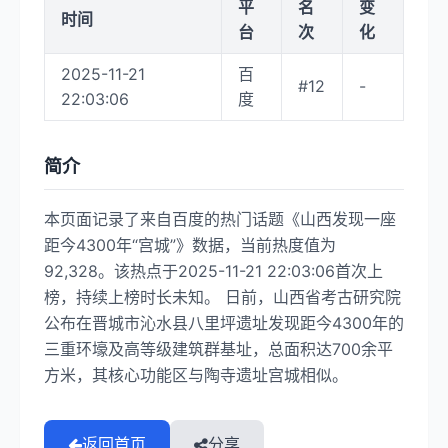
平
名
变
时间
台
次
化
2025-11-21
百
#12
-
22:03:06
度
简介
本页面记录了来自百度的热门话题《山西发现一座
距今4300年“宫城”》数据，当前热度值为
92,328。该热点于2025-11-21 22:03:06首次上
榜，持续上榜时长未知。 日前，山西省考古研究院
公布在晋城市沁水县八里坪遗址发现距今4300年的
三重环壕及高等级建筑群基址，总面积达700余平
方米，其核心功能区与陶寺遗址宫城相似。
返回首页
分享