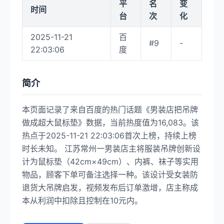
平
名
变
时间
台
次
化
2025-11-21
百
#9
-
22:03:06
度
简介
本页面记录了来自百度的热门话题《男装店把吊牌
做成超大鼠标垫》数据，当前热度值为16,083。该
热点于2025-11-21 22:03:06首次上榜，持续上榜
时长未知。 江苏常州一男装店主将服装吊牌创新设
计为鼠标垫（42cm×49cm）、内裤、袜子等实用
物品，顾客下单可备注选择一种。该设计受女装防
退货大吊牌启发，视频发布后订单激增，店主称成
本从利润中扣除且控制在10元内。