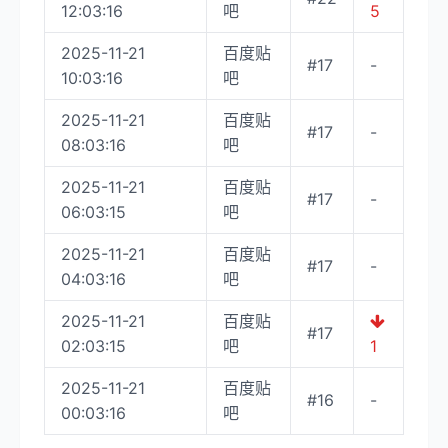
12:03:16
吧
5
2025-11-21
百度贴
#17
-
10:03:16
吧
2025-11-21
百度贴
#17
-
08:03:16
吧
2025-11-21
百度贴
#17
-
06:03:15
吧
2025-11-21
百度贴
#17
-
04:03:16
吧
2025-11-21
百度贴
#17
02:03:15
吧
1
2025-11-21
百度贴
#16
-
00:03:16
吧