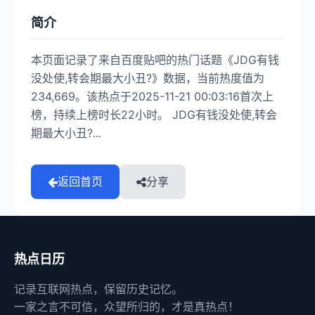
简介
本页面记录了来自百度贴吧的热门话题《JDG有钱
没处使,转会期最大小丑?》数据，当前热度值为
234,669。该热点于2025-11-21 00:03:16首次上
榜，持续上榜时长22小时。 JDG有钱没处使,转会
期最大小丑?...
返回首页
分享
热点日历
记录互联网热点，保留历史记忆。
一家之言不可信，众望所归的，才是真热点！