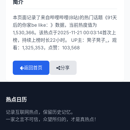
简介
本页面记录了来自哔哩哔哩(B站)的热门话题《91天
后的你家be like：》数据，当前热度值为
1,530,366。该热点于2025-11-21 00:03:14首次上
榜，持续上榜时长22小时。 UP主：凳子凳子_，观
看：1,325,353，点赞：103,568
返回首页
分享
热点日历
记录互联网热点，保留历史记忆。
一家之言不可信，众望所归的，才是真热点！