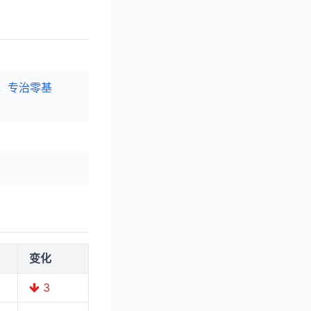
晰，专治零基
变化
3