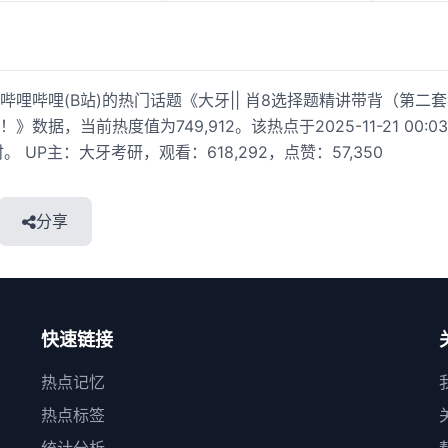
哔哩哔哩(B站)的热门话题《大牙|| 肖8选择题精讲带背（第二
数据，当前热度值为749,912。该热点于2025-11-21 00:0
 UP主：大牙考研，观看：618,292，点赞：57,350
分享
快速链接
热点记忆
热点标签