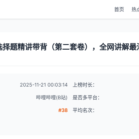
首页
热
肖8选择题精讲带背（第二套卷），全网讲解
2025-11-21 00:03:14
上榜时长：
哔哩哔哩(B站)
是否多平台：
#38
平均名次：