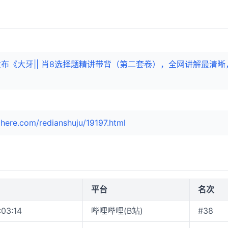
)发布《大牙|| 肖8选择题精讲带背（第二套卷），全网讲解最清
here.com/redianshuju/19197.html
平台
名次
:03:14
哔哩哔哩(B站)
#38