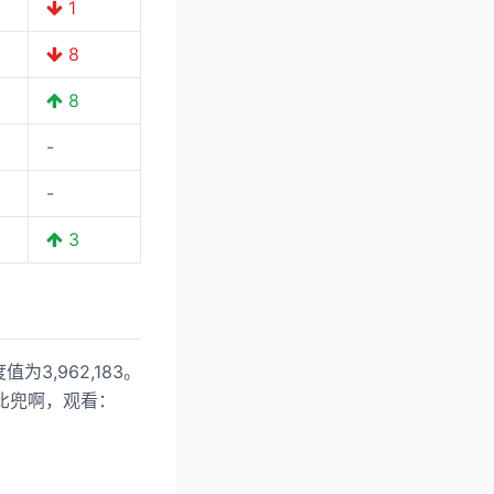
1
8
8
-
-
3
3,962,183。
个大比兜啊，观看：