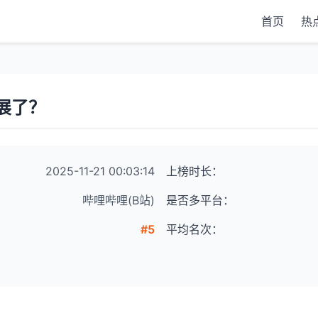
首页
热
展了？
2025-11-21 00:03:14
上榜时长：
哔哩哔哩(B站)
是否多平台：
#5
平均名次：