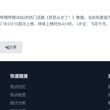
哩哔哩(B站)的热门话题《弃武从文了！》数据，当前热度值为2,
-20 18:03:13首次上榜，持续上榜时长4小时。 UP主：飞花千月，观看
分享
快速链接
热点记忆
热点标签
统计分析