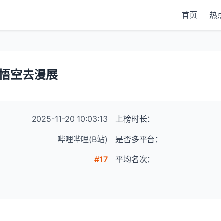
首页
热
话悟空去漫展
2025-11-20 10:03:13
上榜时长：
哔哩哔哩(B站)
是否多平台：
#17
平均名次：