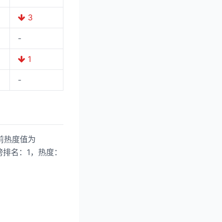
3
-
1
-
前热度值为
热搜榜排名：1，热度：