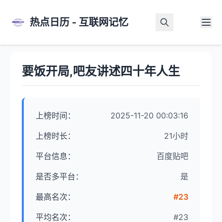
热点日历 - 互联网记忆
首页
>
热点详情
要饭开局,吧友讲述四十年人生
上榜时间：
2025-11-20 00:03:16
上榜时长：
21小时
平台信息：
百度贴吧
是否多平台：
是
最高名次：
#23
平均名次：
#23