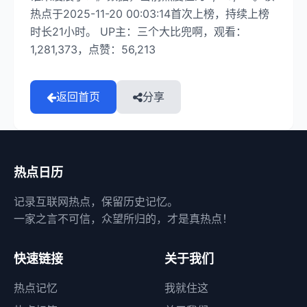
热点于2025-11-20 00:03:14首次上榜，持续上榜
时长21小时。 UP主：三个大比兜啊，观看：
1,281,373，点赞：56,213
返回首页
分享
热点日历
记录互联网热点，保留历史记忆。
一家之言不可信，众望所归的，才是真热点！
快速链接
关于我们
热点记忆
我就住这